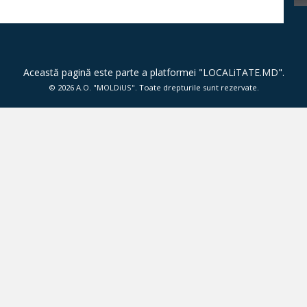
Această pagină este parte a platformei "
LOCALiTATE.MD
".
© 2026
A.O. "MOLDiUS"
. Toate drepturile sunt rezervate.