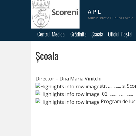
A P L
Administrația Publică Locală
A
Centrul Medical
Grădinița
Școala
Oficiul Poștal
P
L
Școala
PRIMĂRIA
CONSILIUL
Director – Dna Maria Vinițchi
str. ……….., s. S
LOCAL
02……… , ………..
Program de lucru
TRANSPARENȚĂ
Despre