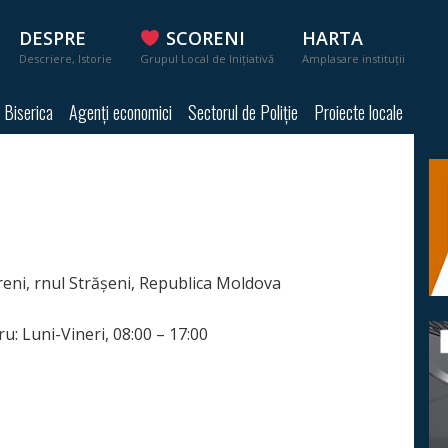
DESPRE
SCORENI
HARTA
Descriere, Istorie
Grupul Local de Inițiativă
Amplasare instituții
Biserica
Agenți economici
Sectorul de Poliție
Proiecte locale
coreni, rnul Strășeni, Republica Moldova
: Luni-Vineri, 08:00 – 17:00